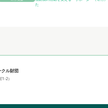
た
ークル財団
1-2）