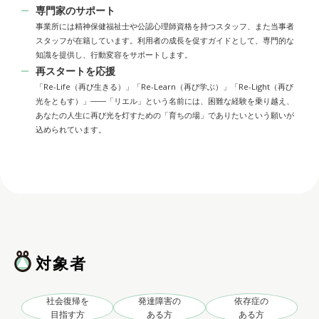
専門家のサポート
事業所には精神保健福祉士や公認心理師資格を持つスタッフ、また当事者
スタッフが在籍しています。利用者の成長を促すガイドとして、専門的な
知識を提供し、行動変容をサポートします。
再スタートを応援
「Re-Life（再び生きる）」「Re-Learn（再び学ぶ）」「Re-Light（再び
光をともす）」――「リエル」という名前には、困難な経験を乗り越え、
あなたの人生に再び光を灯すための「育ちの場」でありたいという願いが
込められています。
対象者
社会復帰を
発達障害の
依存症の
目指す方
ある方
ある方