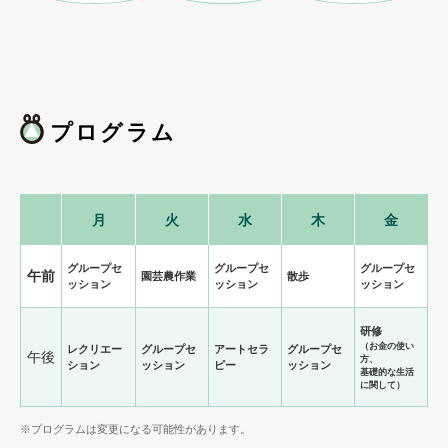
プログラム
月
火
水
木
金
グループセ
グループセ
グループセ
午前
園芸農作業
散歩
ッション
ッション
ッション
研修
（お金の使い
レクリエー
グループセ
アートセラ
グループセ
午後
方、
ション
ッション
ピー
ッション
基礎的な生活
に関して）
※プログラムは変更になる可能性があります。