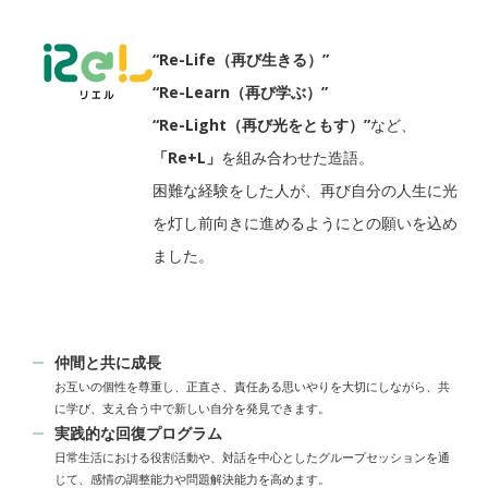
“Re-Life（再び生きる）”
“Re-Learn（再び学ぶ）”
“Re-Light（再び光をともす）”
など、
「Re+L」
を組み合わせた造語。
困難な経験をした人が、再び自分の人生に光
を灯し
前向きに進めるようにとの願いを込め
ました。
仲間と共に成長
お互いの個性を尊重し、正直さ、責任ある思いやりを大切にしながら、共
に学び、支え合う中で新しい自分を発見できます。
実践的な回復プログラム
日常生活における役割活動や、対話を中心としたグループセッションを通
じて、感情の調整能力や問題解決能力を高めます。