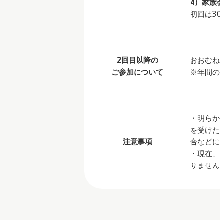
4）家族
初回は3
2回目以降の
おおむね
ご参加について
※年間の
・明らか
を受けた
注意事項
合などに
・現在、
りません