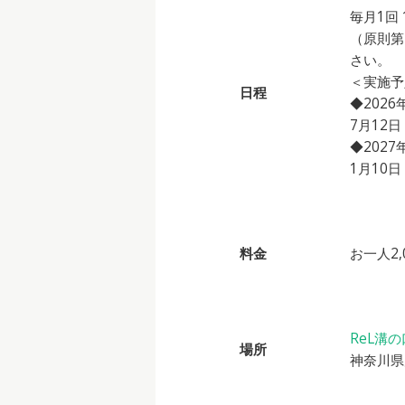
毎月1回 
（原則第
さい。
＜実施予
日程
◆2026
7月12
◆2027
1月10
料金
お一人2
ReL溝の
場所
神奈川県川