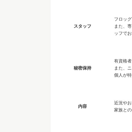
フロッグ
スタッフ
また、専
ッフでお
有資格者
秘密保持
また、ニ
個人が特
近況やお
内容
家族との